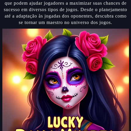
que podem ajudar jogadores a maximizar suas chances de
sucesso em diversos tipos de jogos. Desde o planejamento
até a adaptação às jogadas dos oponentes, descubra como
se tornar um maestro no universo dos jogos.