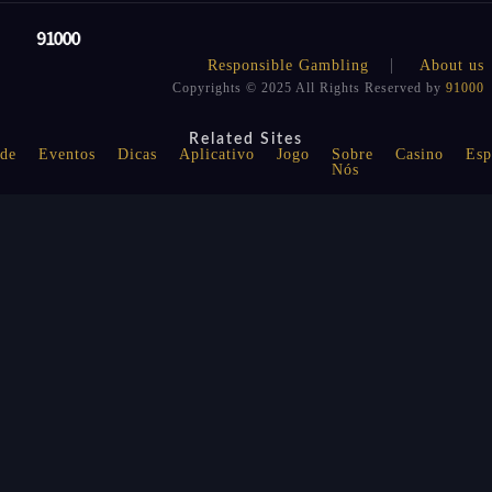
Responsible Gambling
About us
Copyrights © 2025 All Rights Reserved by
91000
Related Sites
de
Eventos
Dicas
Aplicativo
Jogo
Sobre
Casino
Esp
Nós