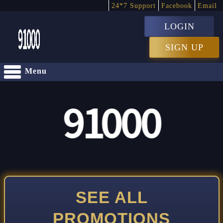
24*7 Support
Facebook
Email
LOGIN
SIGN UP
Menu
SEE ALL
PROMOTIONS