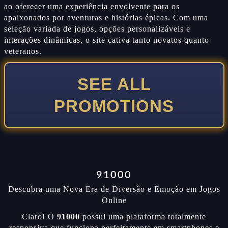
ao oferecer uma experiência envolvente para os
apaixonados por aventuras e histórias épicas. Com uma
seleção variada de jogos, opções personalizáveis e
interações dinâmicas, o site cativa tanto novatos quanto
veteranos.
SEE ALL
PROMOTIONS
91000
Descubra uma Nova Era de Diversão e Emoção em Jogos
Online
Claro! O
91000
possui uma plataforma totalmente
responsiva que funciona perfeitamente em smartphones e