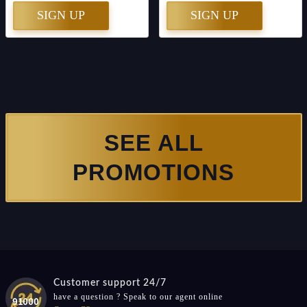
SIGN UP
SIGN UP
SEE ALL
PROMOTIONS
Customer support 24/7
have a question ? Speak to our agent online