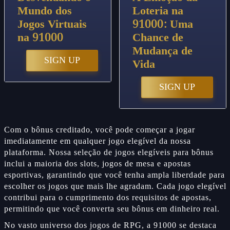
Mundo dos
Loteria na
Jogos Virtuais
91000: Uma
na 91000
Chance de
Mudança de
SIGN UP
Vida
SIGN UP
Com o bônus creditado, você pode começar a jogar
imediatamente em qualquer jogo elegível da nossa
plataforma. Nossa seleção de jogos elegíveis para bônus
inclui a maioria dos slots, jogos de mesa e apostas
esportivas, garantindo que você tenha ampla liberdade para
escolher os jogos que mais lhe agradam. Cada jogo elegível
contribui para o cumprimento dos requisitos de apostas,
permitindo que você converta seu bônus em dinheiro real.
No vasto universo dos jogos de RPG, a 91000 se destaca