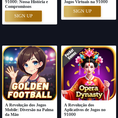
91000: Nossa História e
Jogos Virtuais na 91000
Compromissos
SIGN UP
SIGN UP
A Revolução dos Jogos
A Revolução dos
Mobile: Diversão na Palma
Aplicativos de Jogos no
da Mão
91000