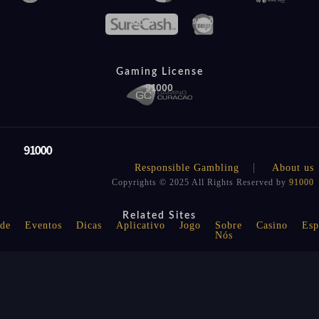
Gaming License
Responsible Gambling
About us
Copyrights © 2025 All Rights Reserved by
91000
Related Sites
de
Eventos
Dicas
Aplicativo
Jogo
Sobre
Casino
Esp
Nós