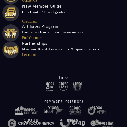
Contact CS
New Member Guide
Check out FAQ and guides
Check now
Affiliates Program
Partner with us and earn some income!
Find Out more
Partnerships
Meet our Brand Ambassadors & Sports Partners
Learnt more
Info
Payment Partners