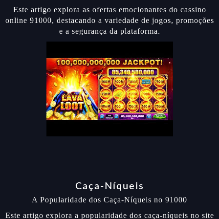
Este artigo explora as ofertas emocionantes do cassino
online 91000, destacando a variedade de jogos, promoções
e a segurança da plataforma.
Caça-Níqueis
A Popularidade dos Caça-Níqueis no 91000
Este artigo explora a popularidade dos caça-níqueis no site