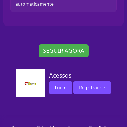
automaticamente
SEGUIR AGORA
Acessos
Login
Registrar-se