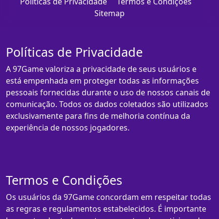
Políticas de Privacidade
Termos e Condições
Sitemap
Políticas de Privacidade
A 97Game valoriza a privacidade de seus usuários e
está empenhada em proteger todas as informações
pessoais fornecidas durante o uso de nossos canais de
comunicação. Todos os dados coletados são utilizados
exclusivamente para fins de melhoria contínua da
experiência de nossos jogadores.
Termos e Condições
Os usuários da 97Game concordam em respeitar todas
as regras e regulamentos estabelecidos. É importante