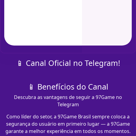
📱 Canal Oficial no Telegram!
📱 Benefícios do Canal
Descubra as vantagens de seguir a 97Game no
Telegram
Como líder do setor, a 97Game Brasil sempre coloca a
segurança do usuário em primeiro lugar — a 97Game
garante a melhor experiência em todos os momentos.