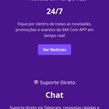
24/7
Fique por dentro de todas as novidades,
promoções e eventos da 94A Com APP em
tempo real!
Ver Notícias
💬 Suporte Direto
Chat
Suporte direto via Telegram, respostas rápidas e