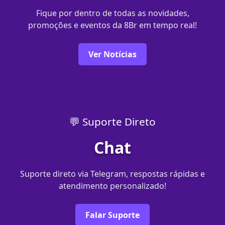
Fique por dentro de todas as novidades,
promoções e eventos da 8Br em tempo real!
Ver Notícias
💬 Suporte Direto
Chat
Suporte direto via Telegram, respostas rápidas e
atendimento personalizado!
Falar Suporte