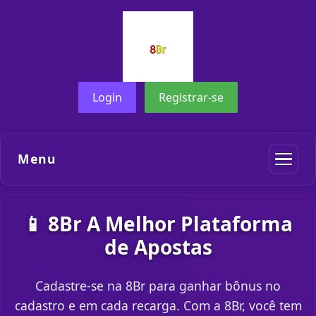
Login
Registrar-se
Menu
📱 8Br A Melhor Plataforma
de Apostas
Cadastre-se na 8Br para ganhar bônus no
cadastro e em cada recarga. Com a 8Br, você tem