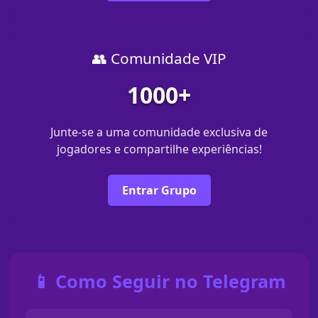
👥 Comunidade VIP
1000+
Junte-se a uma comunidade exclusiva de
jogadores e compartilhe experiências!
Entrar Grupo
📱 Como Seguir no Telegram