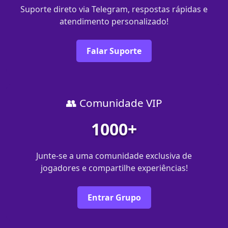
Suporte direto via Telegram, respostas rápidas e
atendimento personalizado!
Falar Suporte
👥 Comunidade VIP
1000+
Junte-se a uma comunidade exclusiva de
jogadores e compartilhe experiências!
Entrar Grupo