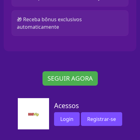
🎁 Receba bônus exclusivos
automaticamente
SEGUIR AGORA
Acessos
Login
Registrar-se