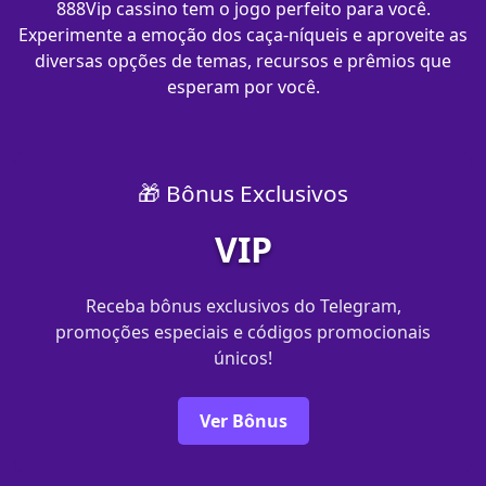
888Vip cassino tem o jogo perfeito para você.
Experimente a emoção dos caça-níqueis e aproveite as
diversas opções de temas, recursos e prêmios que
esperam por você.
🎁 Bônus Exclusivos
VIP
Receba bônus exclusivos do Telegram,
promoções especiais e códigos promocionais
únicos!
Ver Bônus