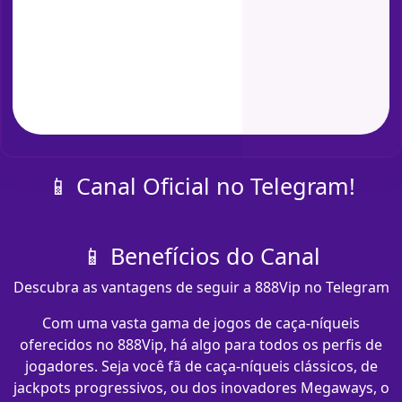
📱 Canal Oficial no Telegram!
📱 Benefícios do Canal
Descubra as vantagens de seguir a 888Vip no Telegram
Com uma vasta gama de jogos de caça-níqueis
oferecidos no 888Vip, há algo para todos os perfis de
jogadores. Seja você fã de caça-níqueis clássicos, de
jackpots progressivos, ou dos inovadores Megaways, o