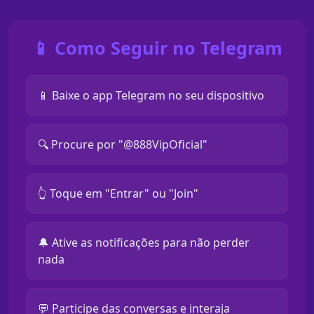
📱 Como Seguir no Telegram
📱 Baixe o app Telegram no seu dispositivo
🔍 Procure por "@888VipOficial"
👆 Toque em "Entrar" ou "Join"
🔔 Ative as notificações para não perder
nada
💬 Participe das conversas e interaja