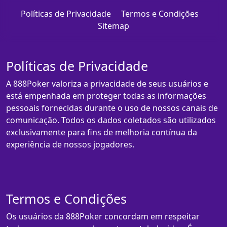
Políticas de Privacidade
Termos e Condições
Sitemap
Políticas de Privacidade
A 888Poker valoriza a privacidade de seus usuários e
está empenhada em proteger todas as informações
pessoais fornecidas durante o uso de nossos canais de
comunicação. Todos os dados coletados são utilizados
exclusivamente para fins de melhoria contínua da
experiência de nossos jogadores.
Termos e Condições
Os usuários da 888Poker concordam em respeitar