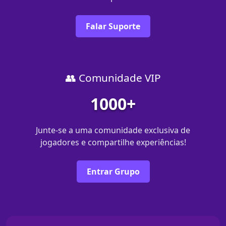
Falar Suporte
👥 Comunidade VIP
1000+
Junte-se a uma comunidade exclusiva de
jogadores e compartilhe experiências!
Entrar Grupo