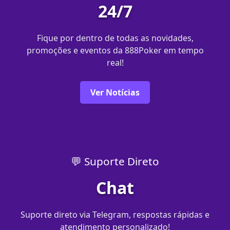
24/7
Fique por dentro de todas as novidades,
promoções e eventos da 888Poker em tempo
real!
Ver Notícias
💬 Suporte Direto
Chat
Suporte direto via Telegram, respostas rápidas e
atendimento personalizado!