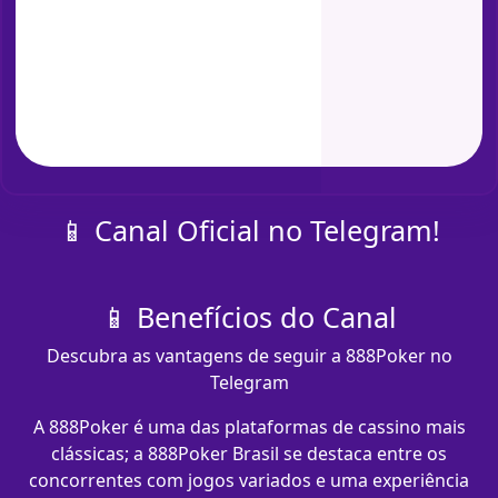
📱 Canal Oficial no Telegram!
📱 Benefícios do Canal
Descubra as vantagens de seguir a 888Poker no
Telegram
A 888Poker é uma das plataformas de cassino mais
clássicas; a 888Poker Brasil se destaca entre os
concorrentes com jogos variados e uma experiência