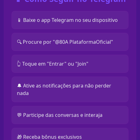
📱 Baixe o app Telegram no seu dispositivo
🔍 Procure por "@80A PlataformaOficial"
👆 Toque em "Entrar" ou "Join"
🔔 Ative as notificações para não perder
nada
💬 Participe das conversas e interaja
🎁 Receba bônus exclusivos