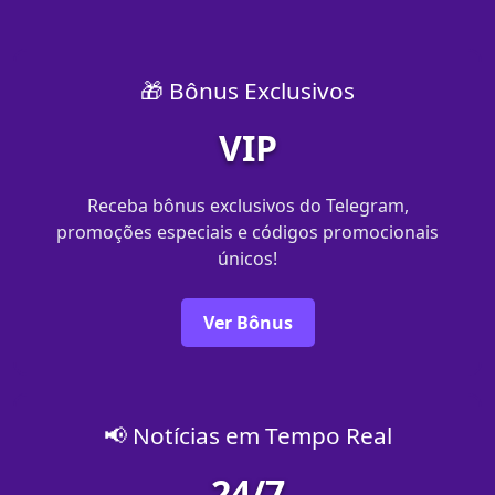
🎁 Bônus Exclusivos
VIP
Receba bônus exclusivos do Telegram,
promoções especiais e códigos promocionais
únicos!
Ver Bônus
📢 Notícias em Tempo Real
24/7