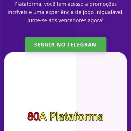
Plataforma, você tem acesso a promoções
incríveis e uma experiência de jogo inigualável.
Junte-se aos vencedores agora!
SEGUIR NO TELEGRAM