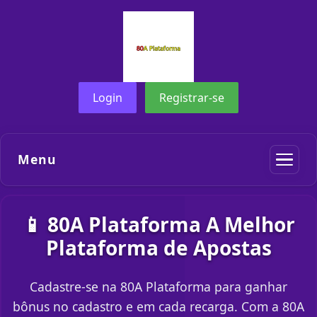
Login
Registrar-se
Menu
📱 80A Plataforma A Melhor
Plataforma de Apostas
Cadastre-se na 80A Plataforma para ganhar
bônus no cadastro e em cada recarga. Com a 80A