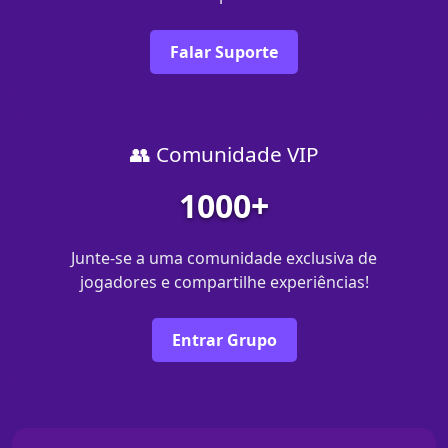
Falar Suporte
👥 Comunidade VIP
1000+
Junte-se a uma comunidade exclusiva de
jogadores e compartilhe experiências!
Entrar Grupo