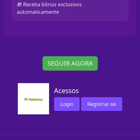
🎁 Receba bônus exclusivos
automaticamente
SEGUIR AGORA
Acessos
Login
Registrar-se