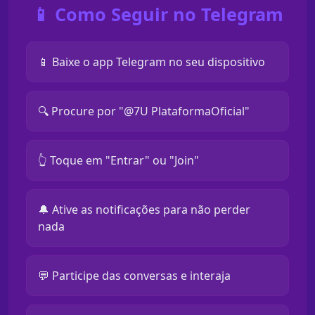
📱 Como Seguir no Telegram
📱 Baixe o app Telegram no seu dispositivo
🔍 Procure por "@7U PlataformaOficial"
👆 Toque em "Entrar" ou "Join"
🔔 Ative as notificações para não perder
nada
💬 Participe das conversas e interaja