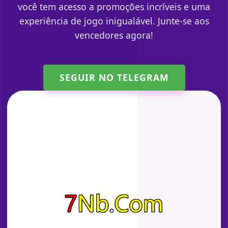
você tem acesso a promoções incríveis e uma
experiência de jogo inigualável. Junte-se aos
vencedores agora!
SEGUIR NO TELEGRAM