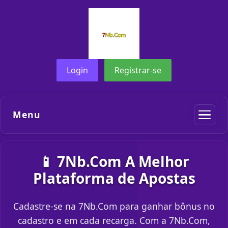
Login
Registrar-se
Menu
📱 7Nb.Com A Melhor
Plataforma de Apostas
Cadastre-se na 7Nb.Com para ganhar bônus no
cadastro e em cada recarga. Com a 7Nb.Com,