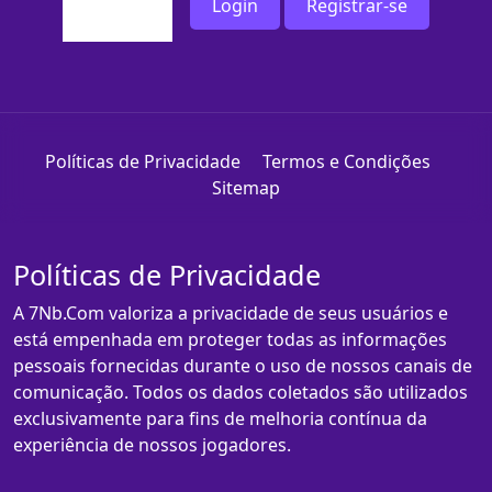
Login
Registrar-se
Políticas de Privacidade
Termos e Condições
Sitemap
Políticas de Privacidade
A 7Nb.Com valoriza a privacidade de seus usuários e
está empenhada em proteger todas as informações
pessoais fornecidas durante o uso de nossos canais de
comunicação. Todos os dados coletados são utilizados
exclusivamente para fins de melhoria contínua da
experiência de nossos jogadores.