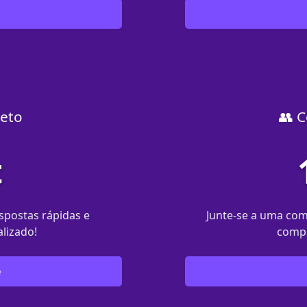
reto
👥 
t
espostas rápidas e
Junte-se a uma com
lizado!
compa
e