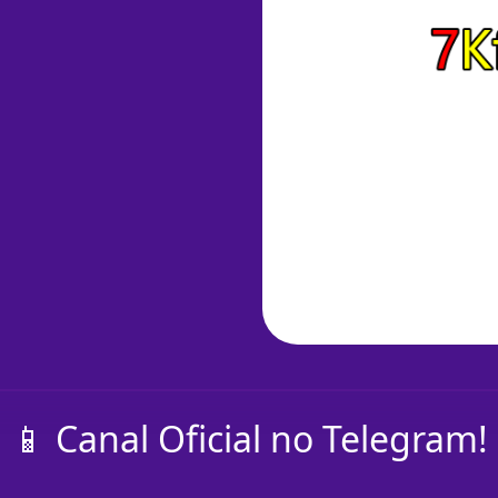
📱 Canal Oficial no Telegram!