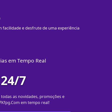
m
facilidade e desfrute de uma experiência
cias em Tempo Real
24/7
e todas as novidades, promoções e
7Kfpg.Com em tempo real!