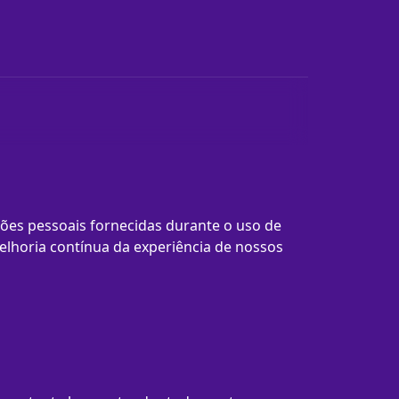
ões pessoais fornecidas durante o uso de
elhoria contínua da experiência de nossos