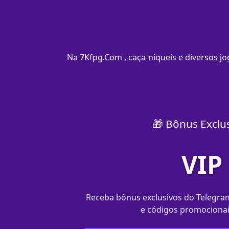
Na 7Kfpg.Com , caça-níqueis e diversos 
🎁 Bônus Exclu
VIP
Receba bônus exclusivos do Telegra
e códigos promocionai