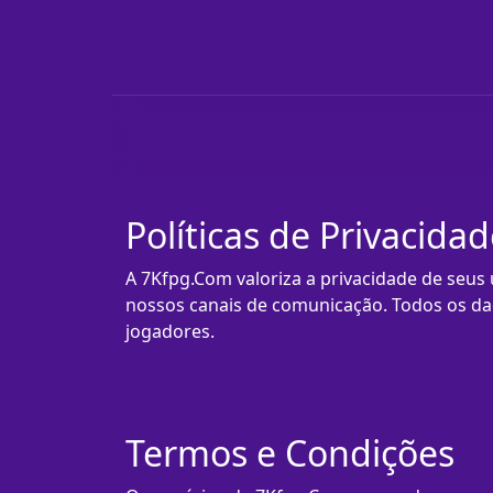
Políticas de Privacida
A 7Kfpg.Com valoriza a privacidade de seu
nossos canais de comunicação. Todos os dad
jogadores.
Termos e Condições