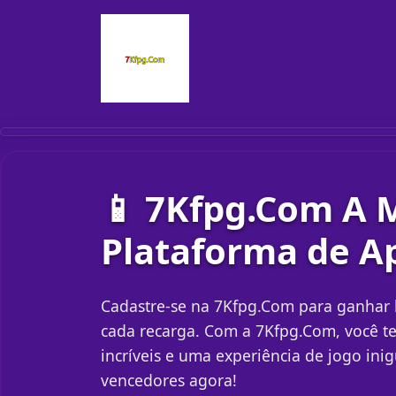
📱 7Kfpg.Com A 
Plataforma de A
Cadastre-se na 7Kfpg.Com para ganhar
cada recarga. Com a 7Kfpg.Com, você 
incríveis e uma experiência de jogo inig
vencedores agora!