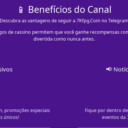
📱 Benefícios do Canal
Descubra as vantagens de seguir a 7Kfpg.Com no Telegra
jogos de cassino permitem que você ganhe recompensas com 
divertida como nunca antes.
sivos
📢 Notí
m, promoções especiais
Fique por dentro d
s únicos!
eventos da 