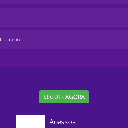
a
aticamente
SEGUIR AGORA
Acessos