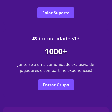
Falar Suporte
👥 Comunidade VIP
1000+
Junte-se a uma comunidade exclusiva de
jogadores e compartilhe experiências!
Entrar Grupo