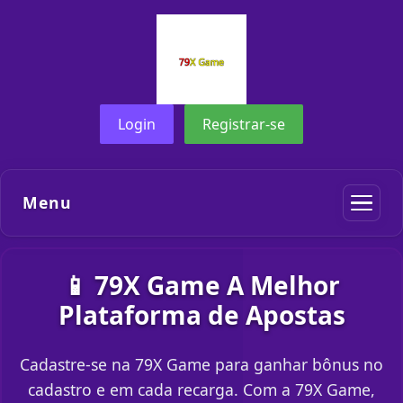
Login
Registrar-se
Menu
📱 79X Game A Melhor
Plataforma de Apostas
Cadastre-se na 79X Game para ganhar bônus no
cadastro e em cada recarga. Com a 79X Game,