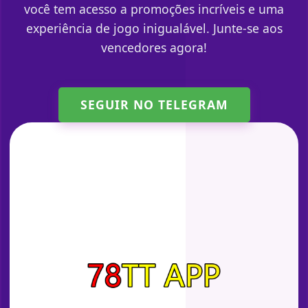
você tem acesso a promoções incríveis e uma
experiência de jogo inigualável. Junte-se aos
vencedores agora!
SEGUIR NO TELEGRAM