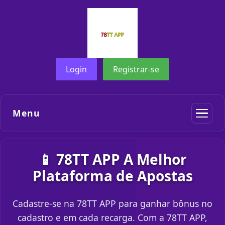
Login
Registrar-se
Menu
📱 78TT APP A Melhor
Plataforma de Apostas
Cadastre-se na 78TT APP para ganhar bônus no
cadastro e em cada recarga. Com a 78TT APP,