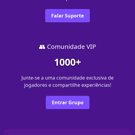
Falar Suporte
👥 Comunidade VIP
1000+
Junte-se a uma comunidade exclusiva de
jogadores e compartilhe experiências!
Entrar Grupo