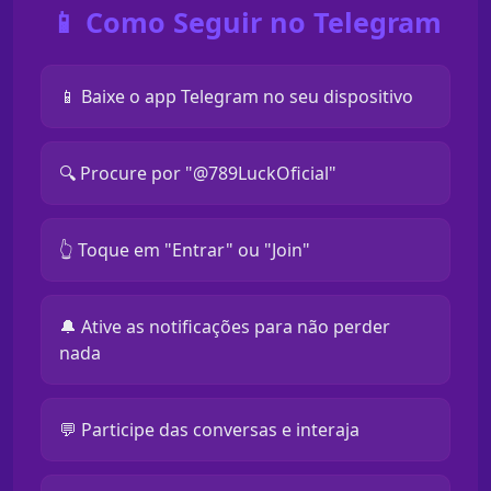
📱 Como Seguir no Telegram
📱 Baixe o app Telegram no seu dispositivo
🔍 Procure por "@789LuckOficial"
👆 Toque em "Entrar" ou "Join"
🔔 Ative as notificações para não perder
nada
💬 Participe das conversas e interaja