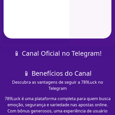
📱 Canal Oficial no Telegram!
📱 Benefícios do Canal
Descubra as vantagens de seguir a 789Luck no
Telegram
789Luck é uma plataforma completa para quem busca
emoção, segurança e variedade nas apostas online.
Com bônus generosos, uma experiência de usuário