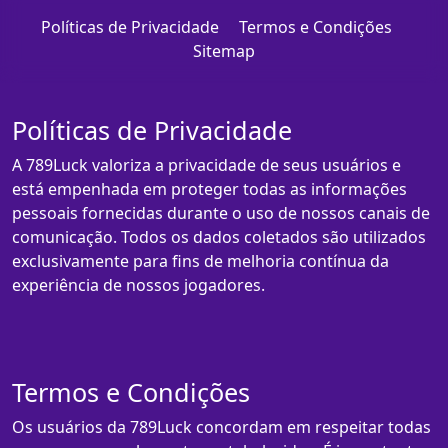
Políticas de Privacidade
Termos e Condições
Sitemap
Políticas de Privacidade
A 789Luck valoriza a privacidade de seus usuários e
está empenhada em proteger todas as informações
pessoais fornecidas durante o uso de nossos canais de
comunicação. Todos os dados coletados são utilizados
exclusivamente para fins de melhoria contínua da
experiência de nossos jogadores.
Termos e Condições
Os usuários da 789Luck concordam em respeitar todas