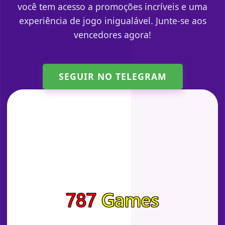
você tem acesso a promoções incríveis e uma
experiência de jogo inigualável. Junte-se aos
vencedores agora!
SEGUIR NO TELEGRAM