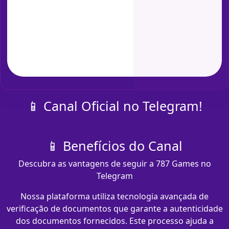
📱 Canal Oficial no Telegram!
📱 Benefícios do Canal
Descubra as vantagens de seguir a 787 Games no
Telegram
Nossa plataforma utiliza tecnologia avançada de
verificação de documentos que garante a autenticidade
dos documentos fornecidos. Este processo ajuda a