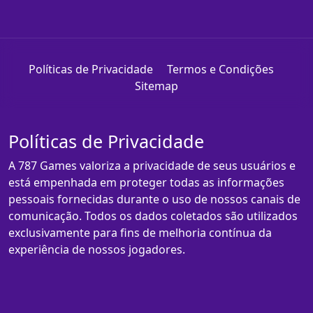
Políticas de Privacidade
Termos e Condições
Sitemap
Políticas de Privacidade
A 787 Games valoriza a privacidade de seus usuários e
está empenhada em proteger todas as informações
pessoais fornecidas durante o uso de nossos canais de
comunicação. Todos os dados coletados são utilizados
exclusivamente para fins de melhoria contínua da
experiência de nossos jogadores.