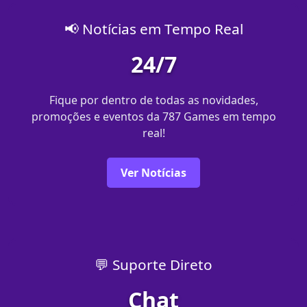
📢 Notícias em Tempo Real
24/7
Fique por dentro de todas as novidades,
promoções e eventos da 787 Games em tempo
real!
Ver Notícias
💬 Suporte Direto
Chat