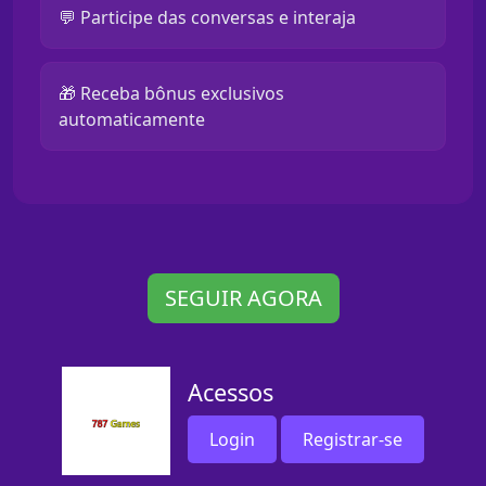
💬 Participe das conversas e interaja
🎁 Receba bônus exclusivos
automaticamente
SEGUIR AGORA
Acessos
Login
Registrar-se