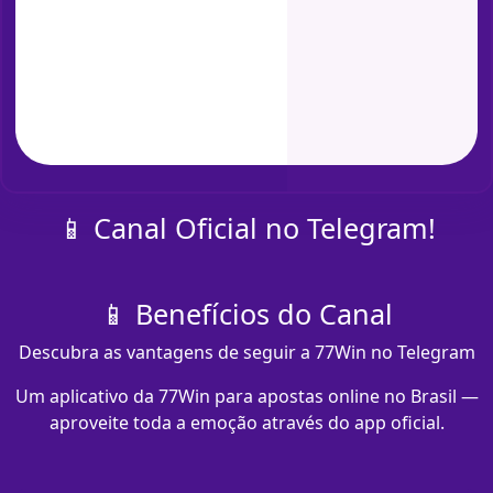
📱 Canal Oficial no Telegram!
📱 Benefícios do Canal
Descubra as vantagens de seguir a 77Win no Telegram
Um aplicativo da 77Win para apostas online no Brasil —
aproveite toda a emoção através do app oficial.