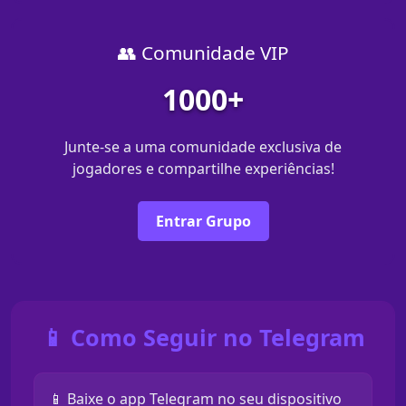
👥 Comunidade VIP
1000+
Junte-se a uma comunidade exclusiva de
jogadores e compartilhe experiências!
Entrar Grupo
📱 Como Seguir no Telegram
📱 Baixe o app Telegram no seu dispositivo