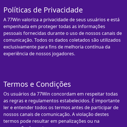
Políticas de Privacidade
A 77Win valoriza a privacidade de seus usuários e está
empenhada em proteger todas as informações
pessoais fornecidas durante o uso de nossos canais de
comunicação. Todos os dados coletados são utilizados
exclusivamente para fins de melhoria contínua da
experiência de nossos jogadores.
Termos e Condições
Os usuários da 77Win concordam em respeitar todas
as regras e regulamentos estabelecidos. É importante
ler e entender todos os termos antes de participar de
nossos canais de comunicação. A violação destes
termos pode resultar em penalizações ou na