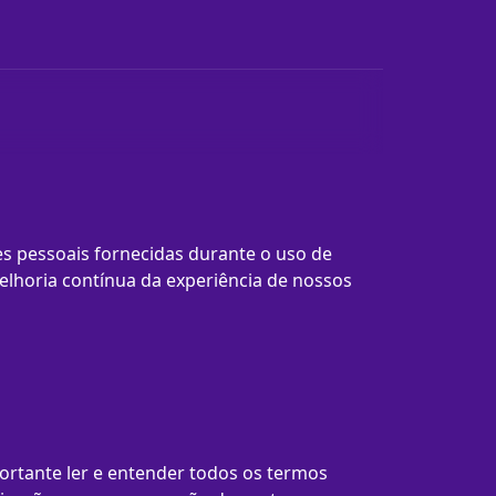
s pessoais fornecidas durante o uso de
elhoria contínua da experiência de nossos
ortante ler e entender todos os termos