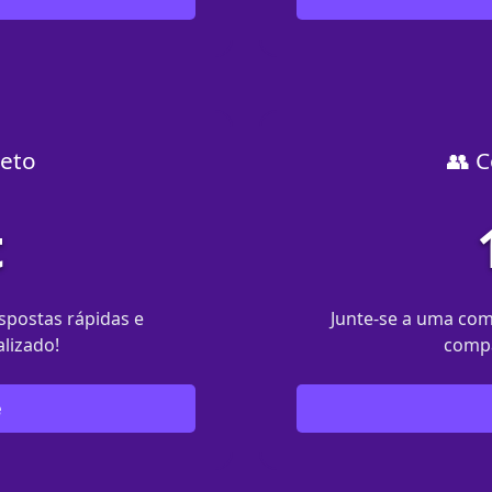
reto
👥 
t
espostas rápidas e
Junte-se a uma com
lizado!
compa
e