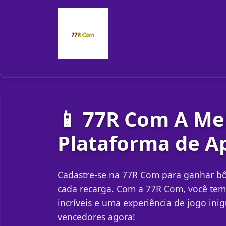
📱 77R Com A Me
Plataforma de A
Cadastre-se na 77R Com para ganhar b
cada recarga. Com a 77R Com, você te
incríveis e uma experiência de jogo inig
vencedores agora!