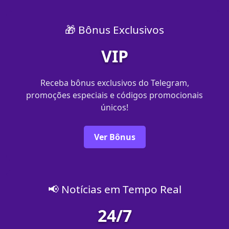
🎁 Bônus Exclusivos
VIP
Receba bônus exclusivos do Telegram,
promoções especiais e códigos promocionais
únicos!
Ver Bônus
📢 Notícias em Tempo Real
24/7