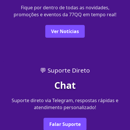
Fique por dentro de todas as novidades,
promoções e eventos da 77QQ em tempo real!
Ver Notícias
💬 Suporte Direto
Chat
Suporte direto via Telegram, respostas rápidas e
atendimento personalizado!
Falar Suporte