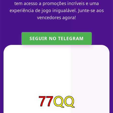
tem acesso a promoções incríveis e uma
experiência de jogo inigualável. Junte-se aos
vencedores agora!
SEGUIR NO TELEGRAM