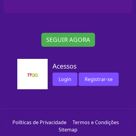
SEGUIR AGORA
Acessos
Login
Registrar-se
Políticas de Privacidade
Termos e Condições
Sitemap