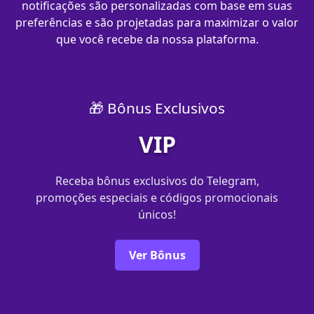
notificações são personalizadas com base em suas
preferências e são projetadas para maximizar o valor
que você recebe da nossa plataforma.
🎁 Bônus Exclusivos
VIP
Receba bônus exclusivos do Telegram,
promoções especiais e códigos promocionais
únicos!
Ver Bônus