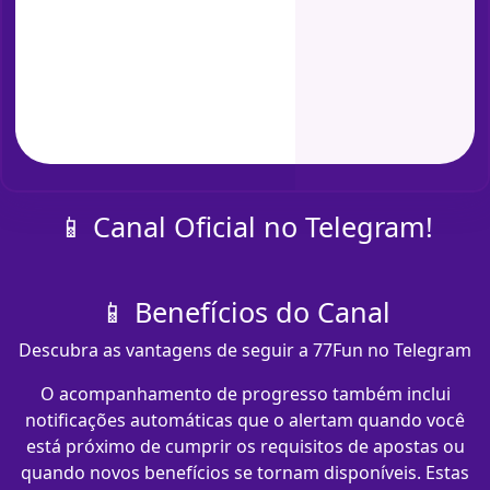
📱 Canal Oficial no Telegram!
📱 Benefícios do Canal
Descubra as vantagens de seguir a 77Fun no Telegram
O acompanhamento de progresso também inclui
notificações automáticas que o alertam quando você
está próximo de cumprir os requisitos de apostas ou
quando novos benefícios se tornam disponíveis. Estas