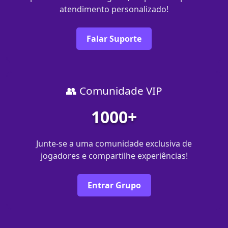
atendimento personalizado!
Falar Suporte
👥 Comunidade VIP
1000+
Junte-se a uma comunidade exclusiva de
jogadores e compartilhe experiências!
Entrar Grupo