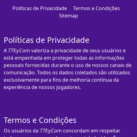
Políticas de Privacidade
Termos e Condições
Sitemap
Políticas de Privacidade
A 77Ey.Com valoriza a privacidade de seus usuários e
está empenhada em proteger todas as informações
pessoais fornecidas durante o uso de nossos canais de
comunicação. Todos os dados coletados são utilizados
exclusivamente para fins de melhoria contínua da
experiência de nossos jogadores.
Termos e Condições
Os usuários da 77Ey.Com concordam em respeitar