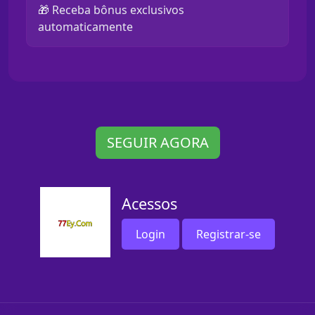
🎁 Receba bônus exclusivos
automaticamente
SEGUIR AGORA
Acessos
Login
Registrar-se