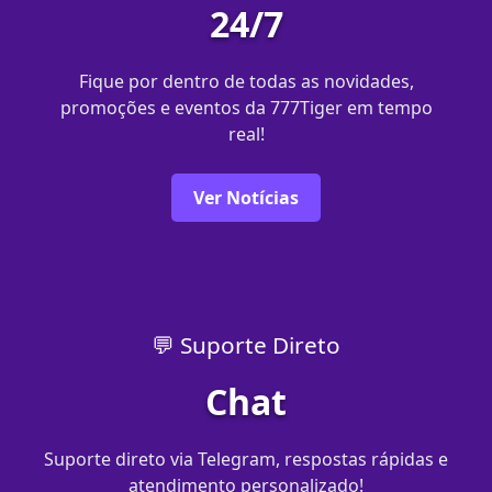
24/7
Fique por dentro de todas as novidades,
promoções e eventos da 777Tiger em tempo
real!
Ver Notícias
💬 Suporte Direto
Chat
Suporte direto via Telegram, respostas rápidas e
atendimento personalizado!