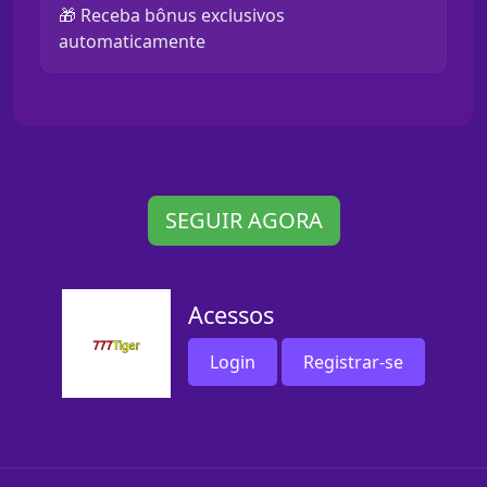
🎁 Receba bônus exclusivos
automaticamente
SEGUIR AGORA
Acessos
Login
Registrar-se