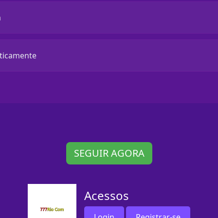
a
aticamente
SEGUIR AGORA
Acessos
Login
Registrar-se