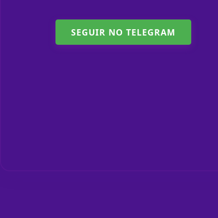
SEGUIR NO TELEGRAM