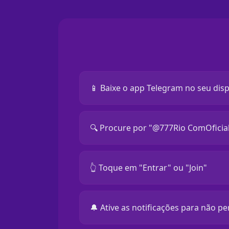
📱 Baixe o app Telegram no seu disp
🔍 Procure por "@777Rio ComOficia
👆 Toque em "Entrar" ou "Join"
🔔 Ative as notificações para não p