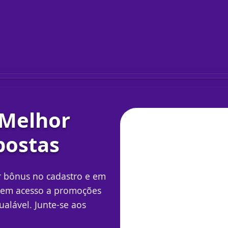
 Melhor
postas
r bônus no cadastro e em
 tem acesso a promoções
ualável. Junte-se aos