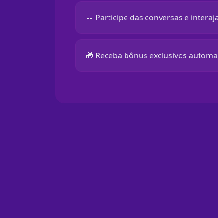
💬 Participe das conversas e interaj
🎁 Receba bônus exclusivos autom