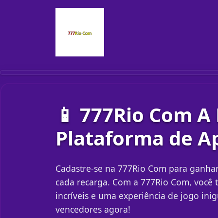
📱 777Rio Com A
Plataforma de A
Cadastre-se na 777Rio Com para ganha
cada recarga. Com a 777Rio Com, você
incríveis e uma experiência de jogo inig
vencedores agora!