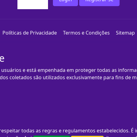
Políticas de Privacidade
Termos e Condições
Sitemap
de
s usuários e está empenhada em proteger todas as informa
os coletados são utilizados exclusivamente para fins de m
speitar todas as regras e regulamentos estabelecidos. É i