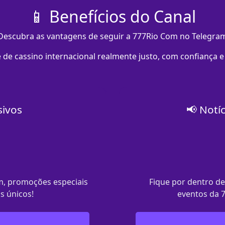
📱 Benefícios do Canal
Descubra as vantagens de seguir a 777Rio Com no Telegra
de cassino internacional realmente justo, com confiança e 
sivos
📢 Notí
m, promoções especiais
Fique por dentro d
s únicos!
eventos da 