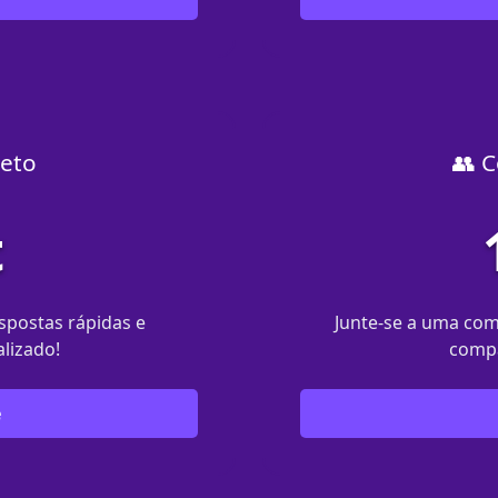
reto
👥 
t
espostas rápidas e
Junte-se a uma com
lizado!
compa
e