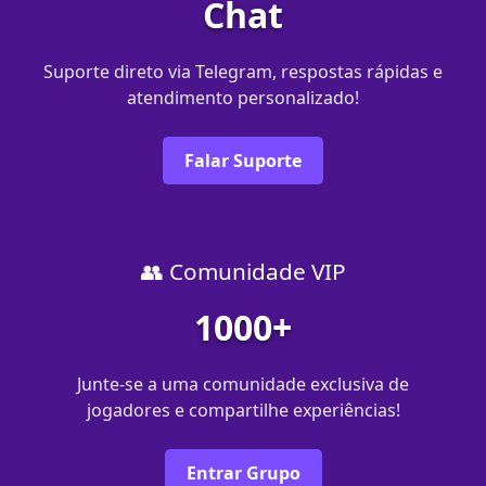
Chat
Suporte direto via Telegram, respostas rápidas e
atendimento personalizado!
Falar Suporte
👥 Comunidade VIP
1000+
Junte-se a uma comunidade exclusiva de
jogadores e compartilhe experiências!
Entrar Grupo