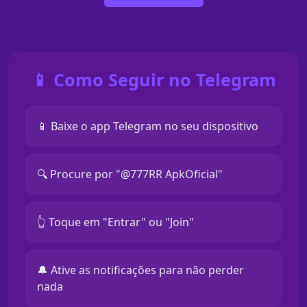
📱 Como Seguir no Telegram
📱 Baixe o app Telegram no seu dispositivo
🔍 Procure por "@777RR ApkOficial"
👆 Toque em "Entrar" ou "Join"
🔔 Ative as notificações para não perder
nada