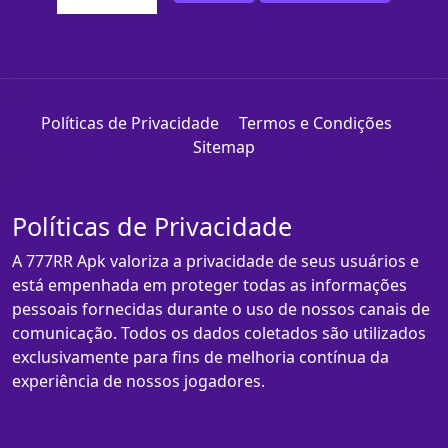
Políticas de Privacidade
Termos e Condições
Sitemap
Políticas de Privacidade
A 777RR Apk valoriza a privacidade de seus usuários e
está empenhada em proteger todas as informações
pessoais fornecidas durante o uso de nossos canais de
comunicação. Todos os dados coletados são utilizados
exclusivamente para fins de melhoria contínua da
experiência de nossos jogadores.