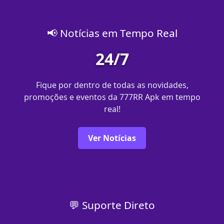
📢 Notícias em Tempo Real
24/7
Fique por dentro de todas as novidades,
promoções e eventos da 777RR Apk em tempo
real!
Ver Notícias
💬 Suporte Direto