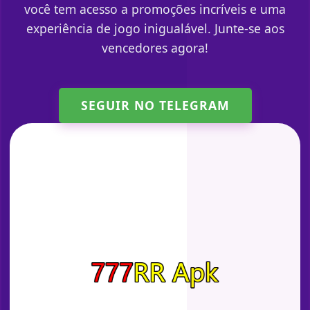
você tem acesso a promoções incríveis e uma
experiência de jogo inigualável. Junte-se aos
vencedores agora!
SEGUIR NO TELEGRAM