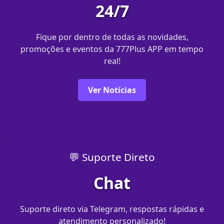
24/7
Fique por dentro de todas as novidades,
promoções e eventos da 777Plus APP em tempo
real!
Ver Notícias
💬 Suporte Direto
Chat
Suporte direto via Telegram, respostas rápidas e
atendimento personalizado!