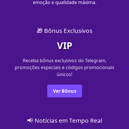
emoção e qualidade máxima.
🎁 Bônus Exclusivos
VIP
Receba bônus exclusivos do Telegram,
promoções especiais e códigos promocionais
únicos!
Ver Bônus
📢 Notícias em Tempo Real