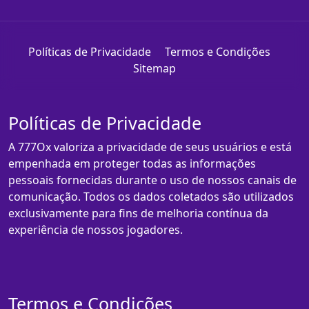
Políticas de Privacidade
Termos e Condições
Sitemap
Políticas de Privacidade
A 777Ox valoriza a privacidade de seus usuários e está
empenhada em proteger todas as informações
pessoais fornecidas durante o uso de nossos canais de
comunicação. Todos os dados coletados são utilizados
exclusivamente para fins de melhoria contínua da
experiência de nossos jogadores.
Termos e Condições