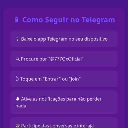
📱 Como Seguir no Telegram
📱 Baixe o app Telegram no seu dispositivo
🔍 Procure por "@777OxOficial"
👆 Toque em "Entrar" ou "Join"
🔔 Ative as notificações para não perder
nada
💬 Participe das conversas e interaja