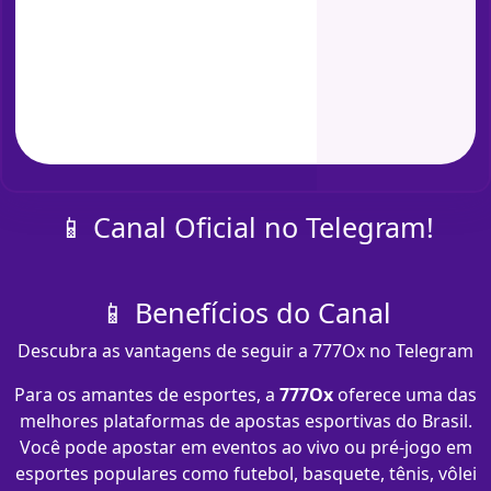
📱 Canal Oficial no Telegram!
📱 Benefícios do Canal
Descubra as vantagens de seguir a 777Ox no Telegram
Para os amantes de esportes, a
777Ox
oferece uma das
melhores plataformas de apostas esportivas do Brasil.
Você pode apostar em eventos ao vivo ou pré-jogo em
esportes populares como futebol, basquete, tênis, vôlei