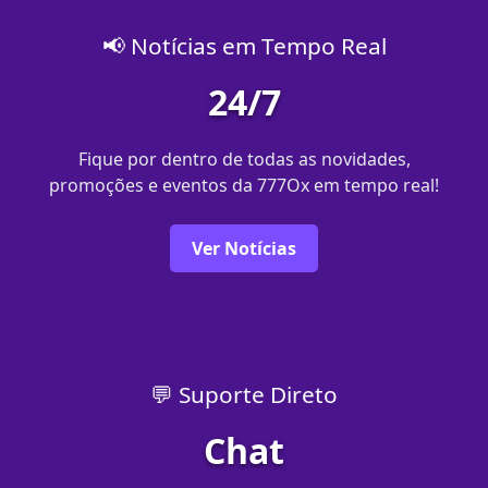
📢 Notícias em Tempo Real
24/7
Fique por dentro de todas as novidades,
promoções e eventos da 777Ox em tempo real!
Ver Notícias
💬 Suporte Direto
Chat