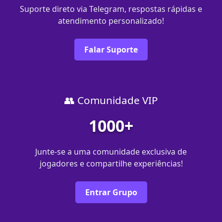
Suporte direto via Telegram, respostas rápidas e
atendimento personalizado!
Falar Suporte
👥 Comunidade VIP
1000+
Junte-se a uma comunidade exclusiva de
jogadores e compartilhe experiências!
Entrar Grupo