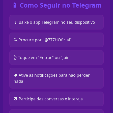
📱 Como Seguir no Telegram
📱 Baixe o app Telegram no seu dispositivo
🔍 Procure por "@777HOficial"
👆 Toque em "Entrar" ou "Join"
🔔 Ative as notificações para não perder
nada
💬 Participe das conversas e interaja