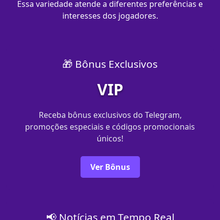
Essa variedade atende a diferentes preferências e
interesses dos jogadores.
🎁 Bônus Exclusivos
VIP
Receba bônus exclusivos do Telegram,
promoções especiais e códigos promocionais
únicos!
Ver Bônus
📢 Notícias em Tempo Real