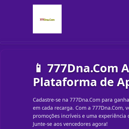
📱 777Dna.Com A
Plataforma de A
Cadastre-se na 777Dna.Com para ganha
em cada recarga. Com a 777Dna.Com, v
promoções incríveis e uma experiência d
Junte-se aos vencedores agora!