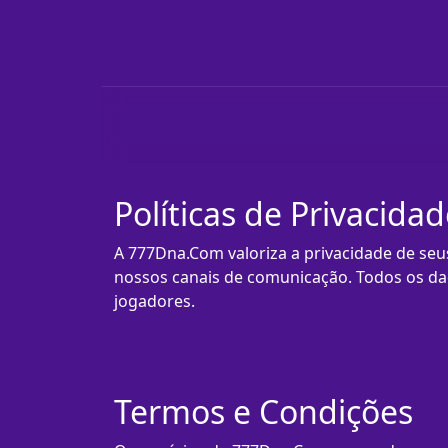
Políticas de Privacida
A 777Dna.Com valoriza a privacidade de se
nossos canais de comunicação. Todos os dad
jogadores.
Termos e Condições