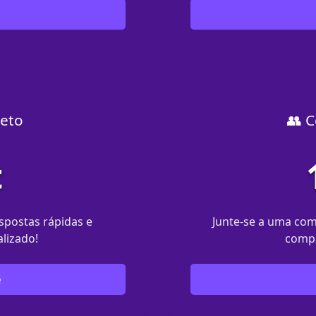
reto
👥 
t
espostas rápidas e
Junte-se a uma com
lizado!
compa
e