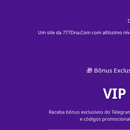
Um site da 777Dna.Com com altíssimo nív
🎁 Bônus Exclu
VIP
Receba bônus exclusivos do Telegra
e códigos promocionai