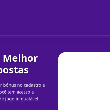
 Melhor
postas
r bônus no cadastro e
ocê tem acesso a
e jogo inigualável.