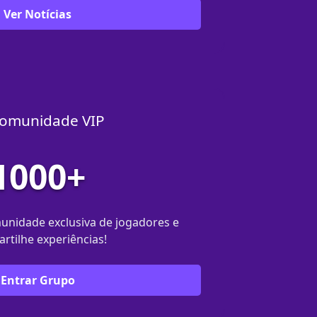
Ver Notícias
Comunidade VIP
1000+
unidade exclusiva de jogadores e
rtilhe experiências!
Entrar Grupo