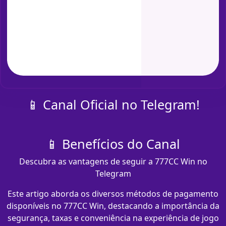
📱 Canal Oficial no Telegram!
📱 Benefícios do Canal
Descubra as vantagens de seguir a 777CC Win no
Telegram
Este artigo aborda os diversos métodos de pagamento
disponíveis no 777CC Win, destacando a importância da
segurança, taxas e conveniência na experiência de jogo