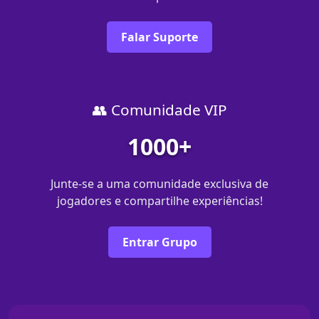
Falar Suporte
👥 Comunidade VIP
1000+
Junte-se a uma comunidade exclusiva de
jogadores e compartilhe experiências!
Entrar Grupo