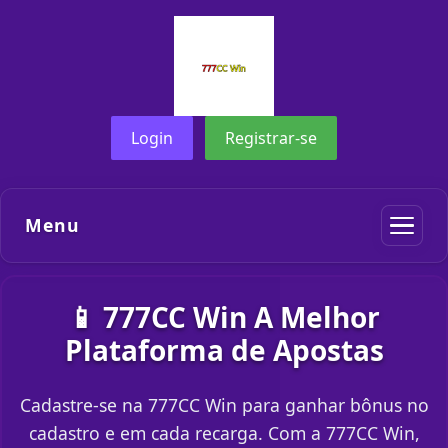
Login
Registrar-se
Menu
📱 777CC Win A Melhor
Plataforma de Apostas
Cadastre-se na 777CC Win para ganhar bônus no
cadastro e em cada recarga. Com a 777CC Win,