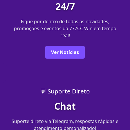
24/7
Fique por dentro de todas as novidades,
promoções e eventos da 777CC Win em tempo
real!
Ver Notícias
💬 Suporte Direto
Chat
Suporte direto via Telegram, respostas rápidas e
atendimento personalizado!