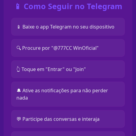
📱 Como Seguir no Telegram
📱 Baixe o app Telegram no seu dispositivo
🔍 Procure por "@777CC WinOficial"
👆 Toque em "Entrar" ou "Join"
🔔 Ative as notificações para não perder
nada
💬 Participe das conversas e interaja