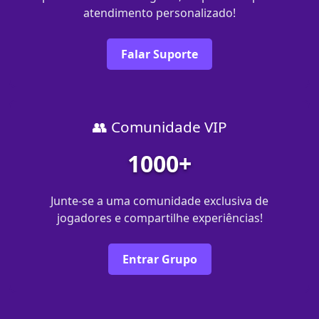
atendimento personalizado!
Falar Suporte
👥 Comunidade VIP
1000+
Junte-se a uma comunidade exclusiva de
jogadores e compartilhe experiências!
Entrar Grupo