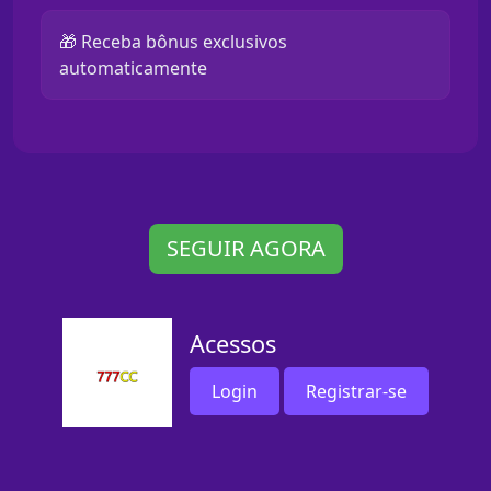
🎁 Receba bônus exclusivos
automaticamente
SEGUIR AGORA
Acessos
Login
Registrar-se