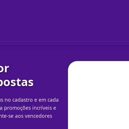
or
postas
s no cadastro e em cada
a promoções incríveis e
unte-se aos vencedores