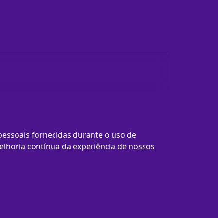
pessoais fornecidas durante o uso de
elhoria contínua da experiência de nossos