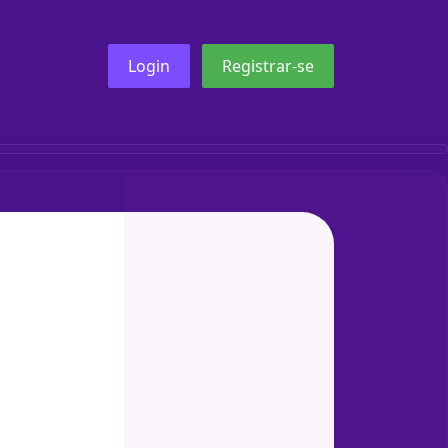
Login
Registrar-se