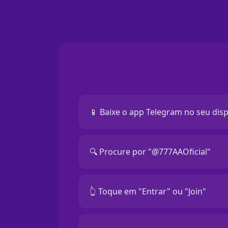
📱 Baixe o app Telegram no seu disp
🔍 Procure por "@777AAOficial"
👆 Toque em "Entrar" ou "Join"