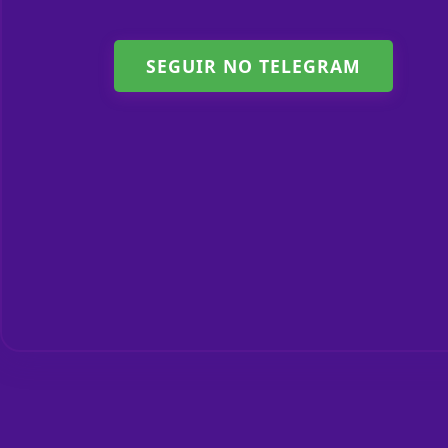
SEGUIR NO TELEGRAM