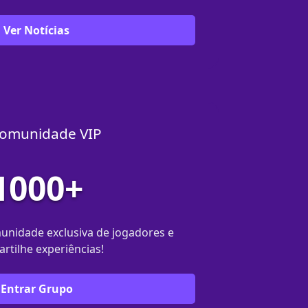
Ver Notícias
Comunidade VIP
1000+
unidade exclusiva de jogadores e
rtilhe experiências!
Entrar Grupo