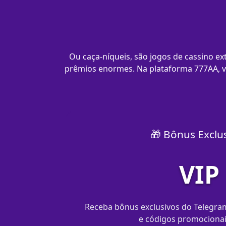
Ou caça-níqueis, são jogos de cassino ex
prêmios enormes. Na plataforma 777AA, vo
🎁 Bônus Exclu
VIP
Receba bônus exclusivos do Telegra
e códigos promocionai