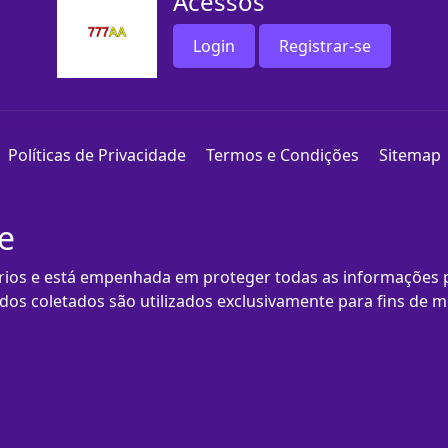
Acessos
Login
Registrar-se
Políticas de Privacidade
Termos e Condições
Sitemap
de
ários e está empenhada em proteger todas as informações 
os coletados são utilizados exclusivamente para fins de m