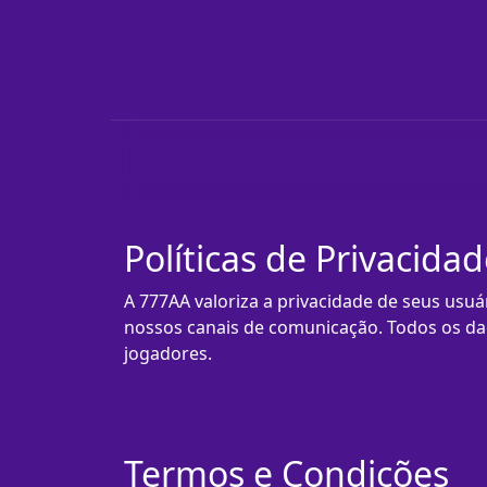
Políticas de Privacida
A 777AA valoriza a privacidade de seus usu
nossos canais de comunicação. Todos os dad
jogadores.
Termos e Condições