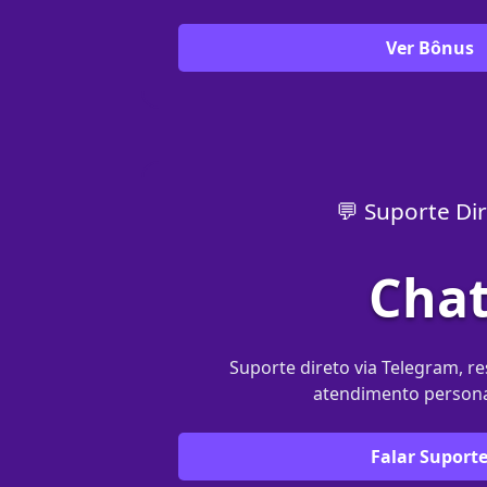
Ver Bônus
💬 Suporte Di
Cha
Suporte direto via Telegram, r
atendimento persona
Falar Suport