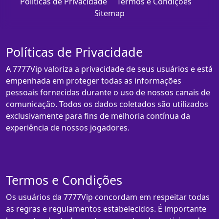
Políticas de Privacidade
Termos e Condições
Sitemap
Políticas de Privacidade
A 7777Vip valoriza a privacidade de seus usuários e está
empenhada em proteger todas as informações
pessoais fornecidas durante o uso de nossos canais de
comunicação. Todos os dados coletados são utilizados
exclusivamente para fins de melhoria contínua da
experiência de nossos jogadores.
Termos e Condições
Os usuários da 7777Vip concordam em respeitar todas
as regras e regulamentos estabelecidos. É importante