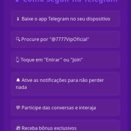
📱 Baixe o app Telegram no seu dispositivo
🔍 Procure por "@7777VipOficial"
👆 Toque em "Entrar" ou "Join"
🔔 Ative as notificações para não perder
nada
💬 Participe das conversas e interaja
🎁 Receba bônus exclusivos