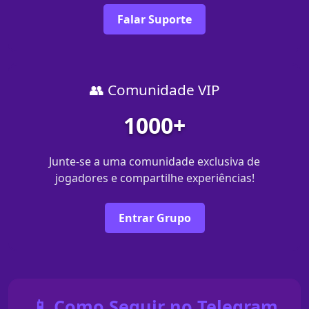
Falar Suporte
👥 Comunidade VIP
1000+
Junte-se a uma comunidade exclusiva de
jogadores e compartilhe experiências!
Entrar Grupo
📱 Como Seguir no Telegram