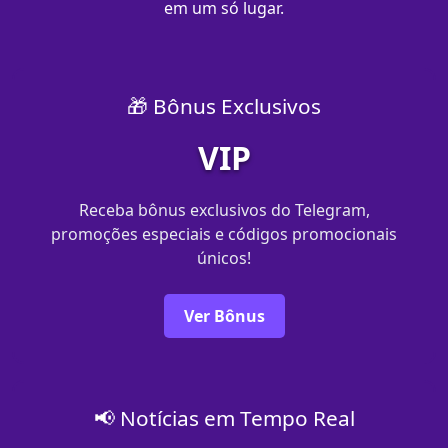
em um só lugar.
🎁 Bônus Exclusivos
VIP
Receba bônus exclusivos do Telegram,
promoções especiais e códigos promocionais
únicos!
Ver Bônus
📢 Notícias em Tempo Real