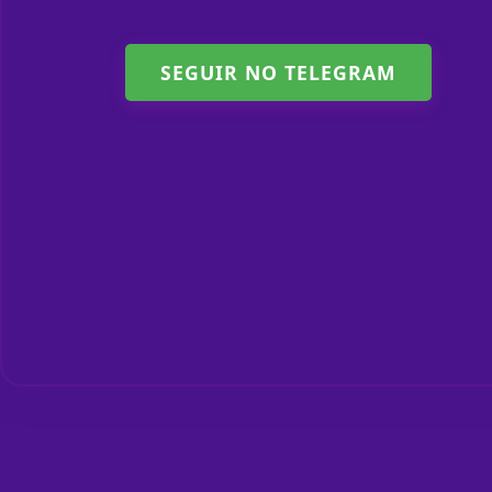
SEGUIR NO TELEGRAM