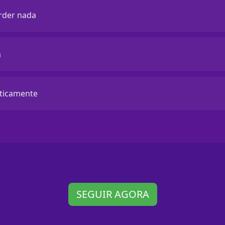
erder nada
a
aticamente
SEGUIR AGORA