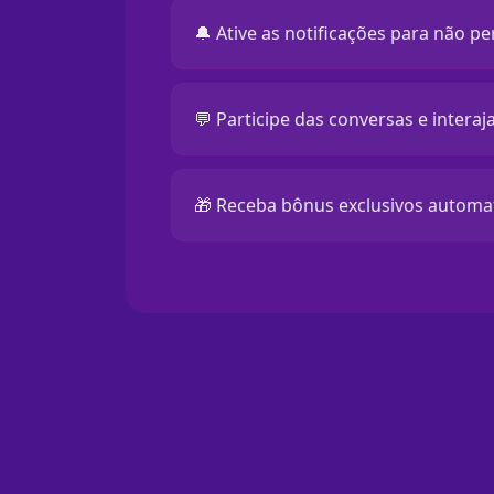
🔔 Ative as notificações para não p
💬 Participe das conversas e interaj
🎁 Receba bônus exclusivos autom