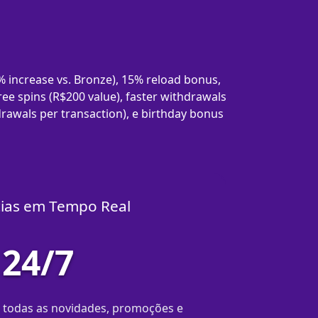
0% increase vs. Bronze), 15% reload bonus,
ee spins (R$200 value), faster withdrawals
drawals per transaction), e birthday bonus
cias em Tempo Real
24/7
e todas as novidades, promoções e