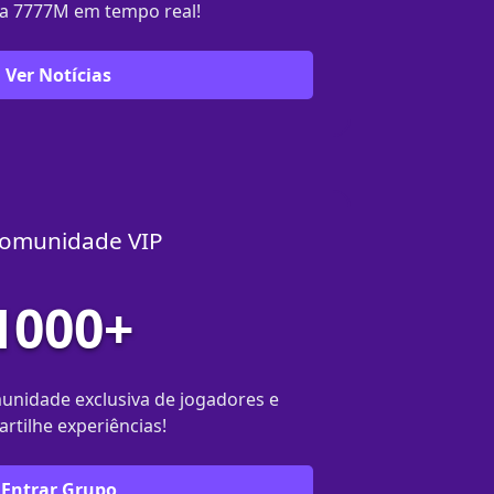
a 7777M em tempo real!
Ver Notícias
Comunidade VIP
1000+
unidade exclusiva de jogadores e
rtilhe experiências!
Entrar Grupo