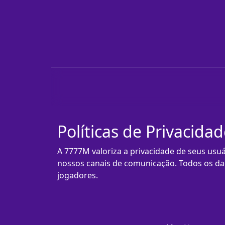
Políticas de Privacida
A 7777M valoriza a privacidade de seus us
nossos canais de comunicação. Todos os dad
jogadores.