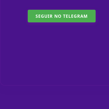
SEGUIR NO TELEGRAM