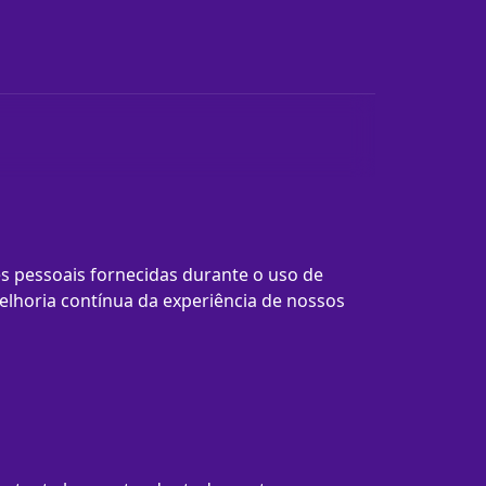
s pessoais fornecidas durante o uso de
elhoria contínua da experiência de nossos