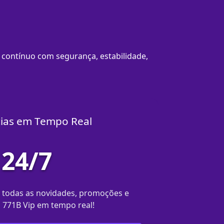
contínuo com segurança, estabilidade,
cias em Tempo Real
24/7
e todas as novidades, promoções e
 771B Vip em tempo real!