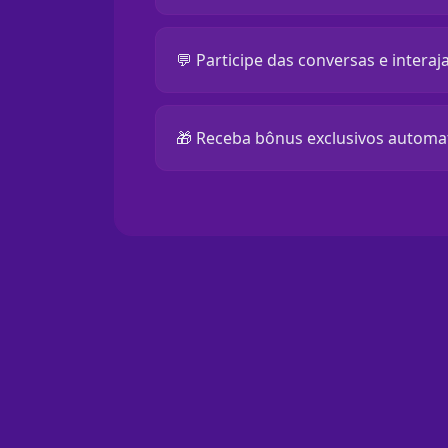
💬 Participe das conversas e interaj
🎁 Receba bônus exclusivos autom