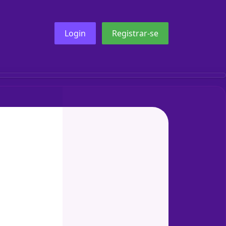
Login
Registrar-se