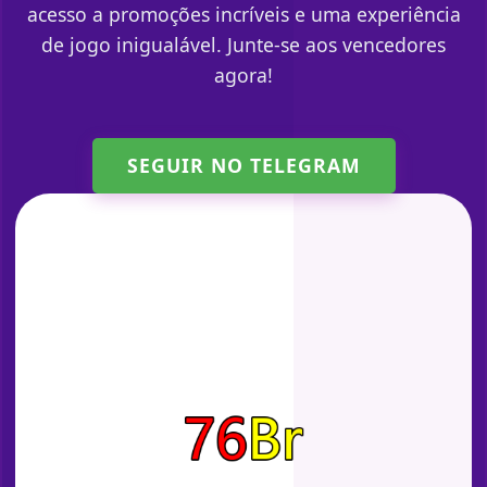
acesso a promoções incríveis e uma experiência
de jogo inigualável. Junte-se aos vencedores
agora!
SEGUIR NO TELEGRAM