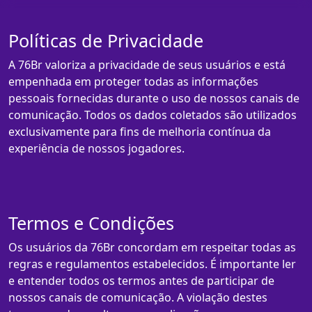
Políticas de Privacidade
A 76Br valoriza a privacidade de seus usuários e está
empenhada em proteger todas as informações
pessoais fornecidas durante o uso de nossos canais de
comunicação. Todos os dados coletados são utilizados
exclusivamente para fins de melhoria contínua da
experiência de nossos jogadores.
Termos e Condições
Os usuários da 76Br concordam em respeitar todas as
regras e regulamentos estabelecidos. É importante ler
e entender todos os termos antes de participar de
nossos canais de comunicação. A violação destes