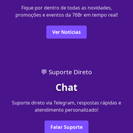
Fique por dentro de todas as novidades,
promoções e eventos da 76Br em tempo real!
Ver Notícias
💬 Suporte Direto
Chat
Suporte direto via Telegram, respostas rápidas e
atendimento personalizado!
Falar Suporte