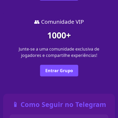
👥 Comunidade VIP
1000+
Junte-se a uma comunidade exclusiva de
jogadores e compartilhe experiências!
Entrar Grupo
📱 Como Seguir no Telegram