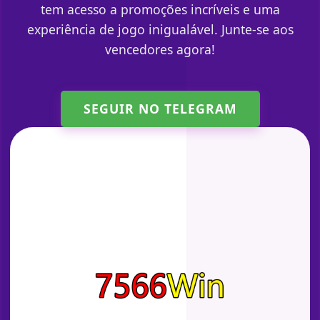
tem acesso a promoções incríveis e uma
experiência de jogo inigualável. Junte-se aos
vencedores agora!
SEGUIR NO TELEGRAM