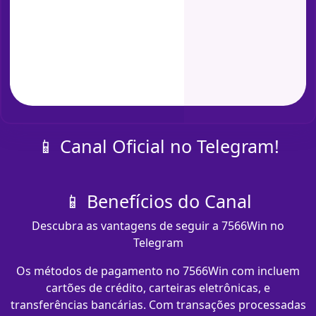
📱 Canal Oficial no Telegram!
📱 Benefícios do Canal
Descubra as vantagens de seguir a 7566Win no
Telegram
Os métodos de pagamento no 7566Win com​ incluem
cartões de crédito, carteiras eletrônicas, e
transferências bancárias. Com transações processadas