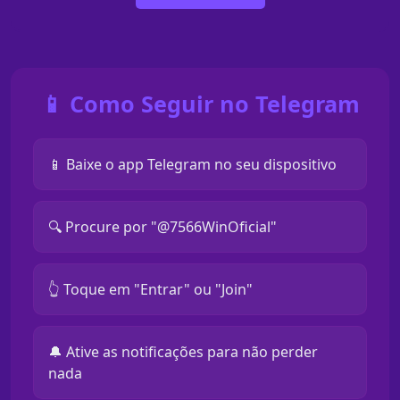
📱 Como Seguir no Telegram
📱 Baixe o app Telegram no seu dispositivo
🔍 Procure por "@7566WinOficial"
👆 Toque em "Entrar" ou "Join"
🔔 Ative as notificações para não perder
nada