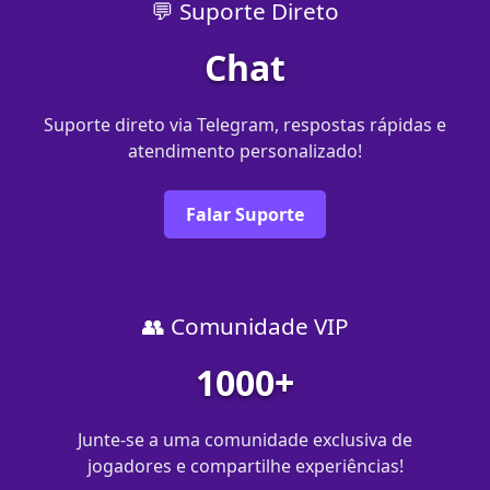
💬 Suporte Direto
Chat
Suporte direto via Telegram, respostas rápidas e
atendimento personalizado!
Falar Suporte
👥 Comunidade VIP
1000+
Junte-se a uma comunidade exclusiva de
jogadores e compartilhe experiências!