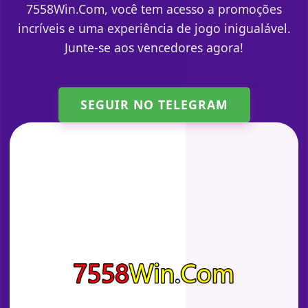
7558Win.Com, você tem acesso a promoções
incríveis e uma experiência de jogo inigualável.
Junte-se aos vencedores agora!
SEGUIR NO TELEGRAM