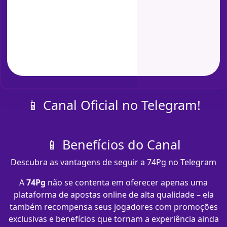
📱 Canal Oficial no Telegram!
📱 Benefícios do Canal
Descubra as vantagens de seguir a 74Pg no Telegram
A
74Pg
não se contenta em oferecer apenas uma
plataforma de apostas online de alta qualidade – ela
também recompensa seus jogadores com promoções
exclusivas e benefícios que tornam a experiência ainda