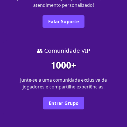
atendimento personalizado!
Falar Suporte
👥 Comunidade VIP
1000+
Junte-se a uma comunidade exclusiva de
jogadores e compartilhe experiências!
Entrar Grupo