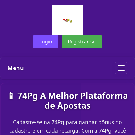
Login
Registrar-se
Menu
📱 74Pg A Melhor Plataforma
de Apostas
Cadastre-se na 74Pg para ganhar bônus no
cadastro e em cada recarga. Com a 74Pg, você