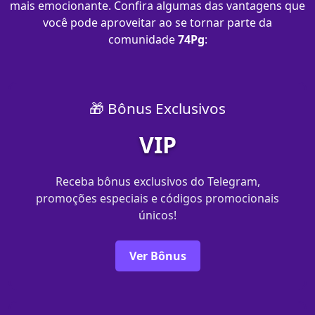
mais emocionante. Confira algumas das vantagens que
você pode aproveitar ao se tornar parte da
comunidade
74Pg
:
🎁 Bônus Exclusivos
VIP
Receba bônus exclusivos do Telegram,
promoções especiais e códigos promocionais
únicos!
Ver Bônus