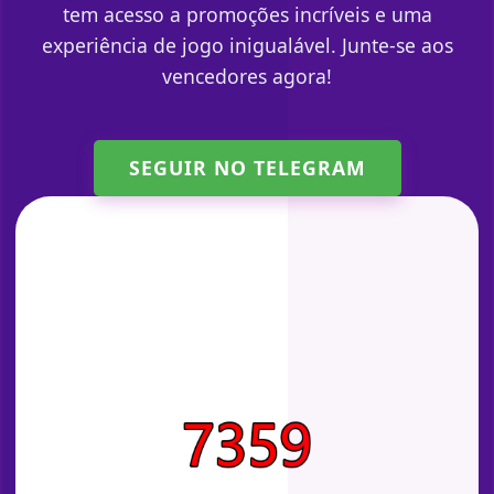
tem acesso a promoções incríveis e uma
experiência de jogo inigualável. Junte-se aos
vencedores agora!
SEGUIR NO TELEGRAM