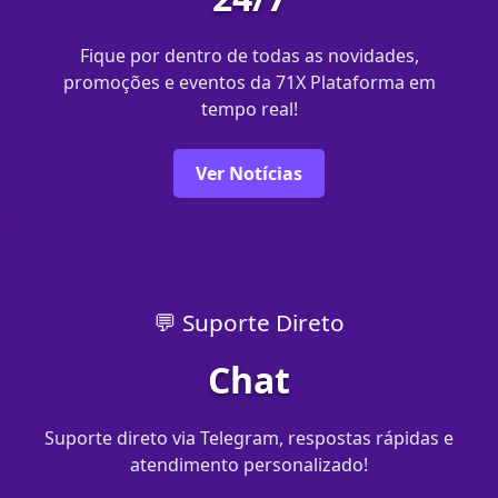
Fique por dentro de todas as novidades,
promoções e eventos da 71X Plataforma em
tempo real!
Ver Notícias
💬 Suporte Direto
Chat
Suporte direto via Telegram, respostas rápidas e
atendimento personalizado!