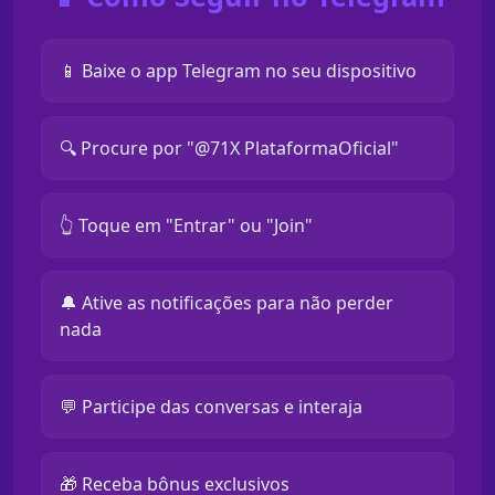
📱 Baixe o app Telegram no seu dispositivo
🔍 Procure por "@71X PlataformaOficial"
👆 Toque em "Entrar" ou "Join"
🔔 Ative as notificações para não perder
nada
💬 Participe das conversas e interaja
🎁 Receba bônus exclusivos