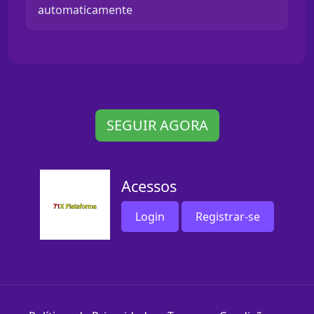
automaticamente
SEGUIR AGORA
Acessos
Login
Registrar-se