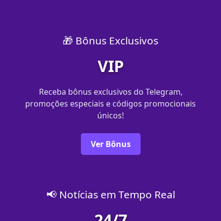
🎁 Bônus Exclusivos
VIP
Receba bônus exclusivos do Telegram,
promoções especiais e códigos promocionais
únicos!
Ver Bônus
📢 Notícias em Tempo Real
24/7