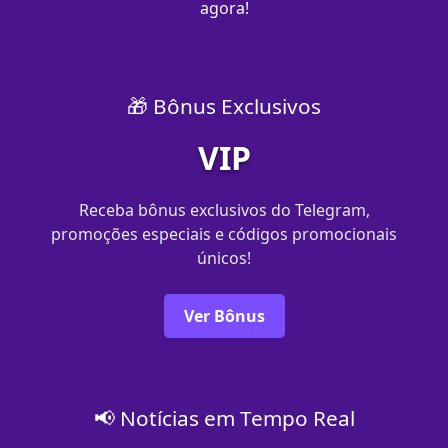
agora!
🎁 Bônus Exclusivos
VIP
Receba bônus exclusivos do Telegram,
promoções especiais e códigos promocionais
únicos!
Ver Bônus
📢 Notícias em Tempo Real