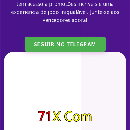
tem acesso a promoções incríveis e uma
experiência de jogo inigualável. Junte-se aos
vencedores agora!
SEGUIR NO TELEGRAM