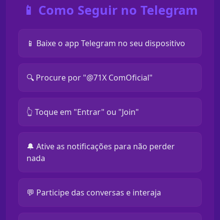
📱 Como Seguir no Telegram
📱 Baixe o app Telegram no seu dispositivo
🔍 Procure por "@71X ComOficial"
👆 Toque em "Entrar" ou "Join"
🔔 Ative as notificações para não perder
nada
💬 Participe das conversas e interaja