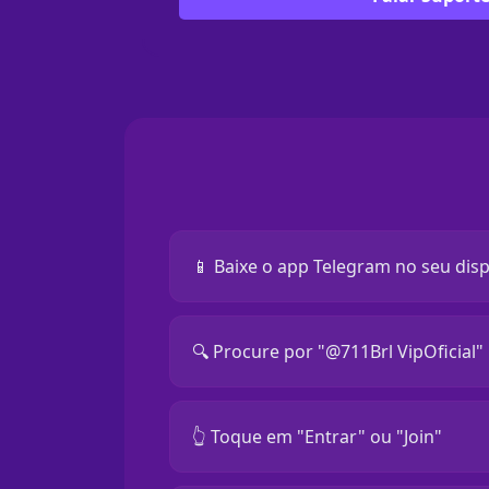
📱 Baixe o app Telegram no seu disp
🔍 Procure por "@711Brl VipOficial"
👆 Toque em "Entrar" ou "Join"