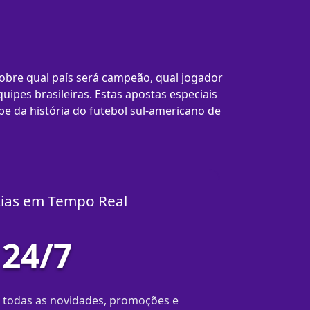
obre qual país será campeão, qual jogador
ipes brasileiras. Estas apostas especiais
e da história do futebol sul-americano de
cias em Tempo Real
24/7
e todas as novidades, promoções e