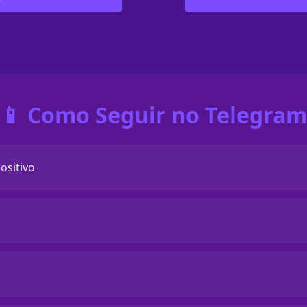
📱 Como Seguir no Telegram
ositivo