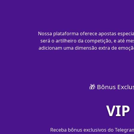
Nossa plataforma oferece apostas especia
será o artilheiro da competição, e até m
adicionam uma dimensão extra de emoção à
🎁 Bônus Exclu
VIP
Receba bônus exclusivos do Telegra