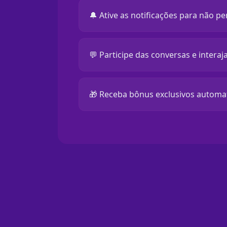
🔔 Ative as notificações para não p
💬 Participe das conversas e interaj
🎁 Receba bônus exclusivos autom