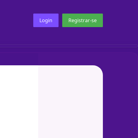
Login
Registrar-se