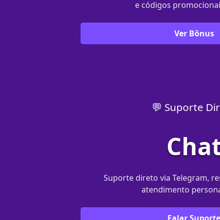
e códigos promocionai
Ver Bônus
💬 Suporte Di
Cha
Suporte direto via Telegram, r
atendimento persona
Falar Suport