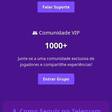
Falar Suporte
👥 Comunidade VIP
1000+
Junte-se a uma comunidade exclusiva de
jogadores e compartilhe experiências!
Entrar Grupo
📱 Como Seguir no Telegram