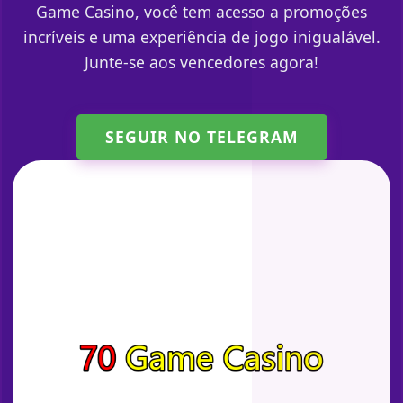
Game Casino, você tem acesso a promoções
incríveis e uma experiência de jogo inigualável.
Junte-se aos vencedores agora!
SEGUIR NO TELEGRAM