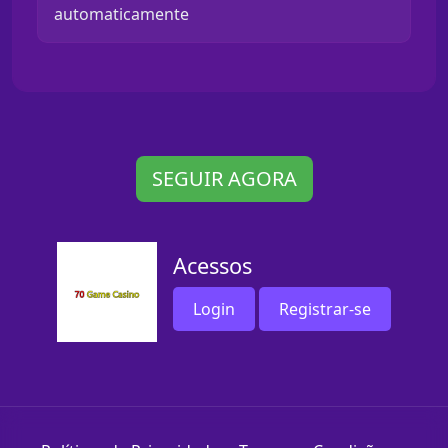
automaticamente
SEGUIR AGORA
Acessos
Login
Registrar-se