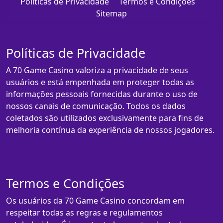
Políticas de Privacidade
Termos e Condições
Sitemap
Políticas de Privacidade
A 70 Game Casino valoriza a privacidade de seus
usuários e está empenhada em proteger todas as
informações pessoais fornecidas durante o uso de
nossos canais de comunicação. Todos os dados
coletados são utilizados exclusivamente para fins de
melhoria contínua da experiência de nossos jogadores.
Termos e Condições
Os usuários da 70 Game Casino concordam em
respeitar todas as regras e regulamentos