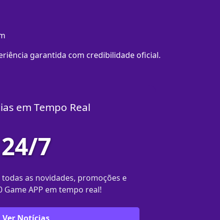
am
ência garantida com credibilidade oficial.
cias em Tempo Real
24/7
e todas as novidades, promoções e
0 Game APP em tempo real!
Ver Notícias