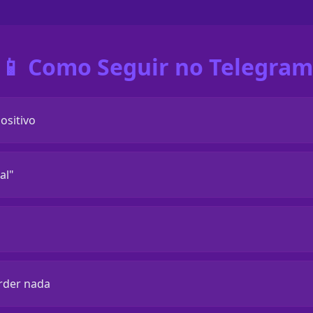
📱 Como Seguir no Telegram
ositivo
al"
erder nada