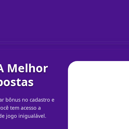
A Melhor
postas
r bônus no cadastro e
ocê tem acesso a
e jogo inigualável.