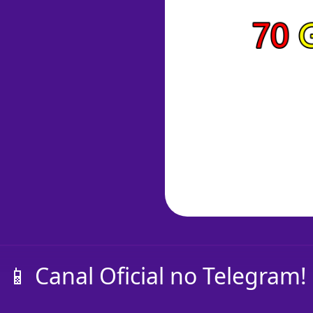
📱 Canal Oficial no Telegram!