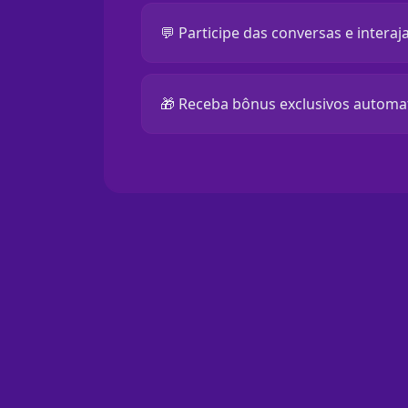
💬 Participe das conversas e interaj
🎁 Receba bônus exclusivos autom