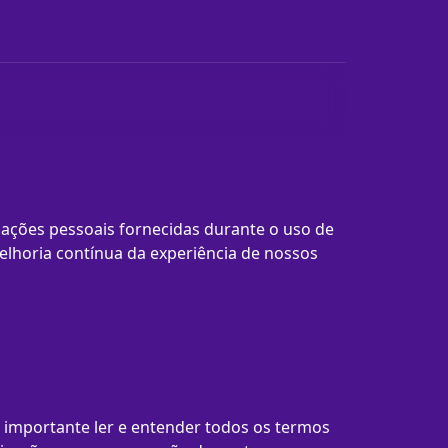
ações pessoais fornecidas durante o uso de
elhoria contínua da experiência de nossos
 importante ler e entender todos os termos