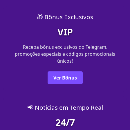
🎁 Bônus Exclusivos
VIP
Receba bônus exclusivos do Telegram,
promoções especiais e códigos promocionais
únicos!
Ver Bônus
📢 Notícias em Tempo Real
24/7