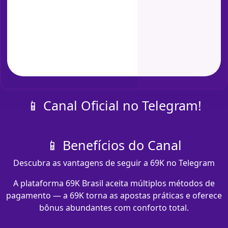
📱 Canal Oficial no Telegram!
📱 Benefícios do Canal
Descubra as vantagens de seguir a 69K no Telegram
A plataforma 69K Brasil aceita múltiplos métodos de
pagamento — a 69K torna as apostas práticas e oferece
bônus abundantes com conforto total.