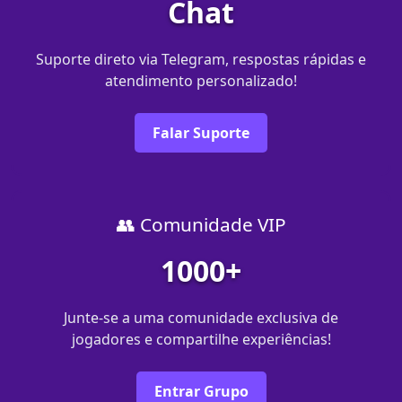
Chat
Suporte direto via Telegram, respostas rápidas e
atendimento personalizado!
Falar Suporte
👥 Comunidade VIP
1000+
Junte-se a uma comunidade exclusiva de
jogadores e compartilhe experiências!
Entrar Grupo