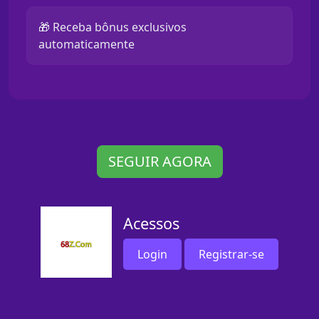
🎁 Receba bônus exclusivos
automaticamente
SEGUIR AGORA
Acessos
Login
Registrar-se