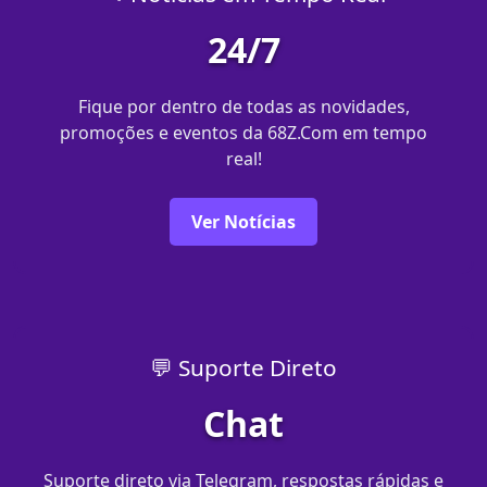
24/7
Fique por dentro de todas as novidades,
promoções e eventos da 68Z.Com em tempo
real!
Ver Notícias
💬 Suporte Direto
Chat
Suporte direto via Telegram, respostas rápidas e