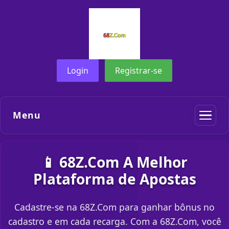
Login
Registrar-se
Menu
📱 68Z.Com A Melhor
Plataforma de Apostas
Cadastre-se na 68Z.Com para ganhar bônus no
cadastro e em cada recarga. Com a 68Z.Com, você