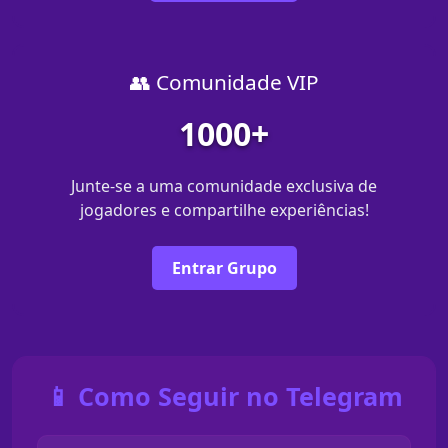
👥 Comunidade VIP
1000+
Junte-se a uma comunidade exclusiva de
jogadores e compartilhe experiências!
Entrar Grupo
📱 Como Seguir no Telegram