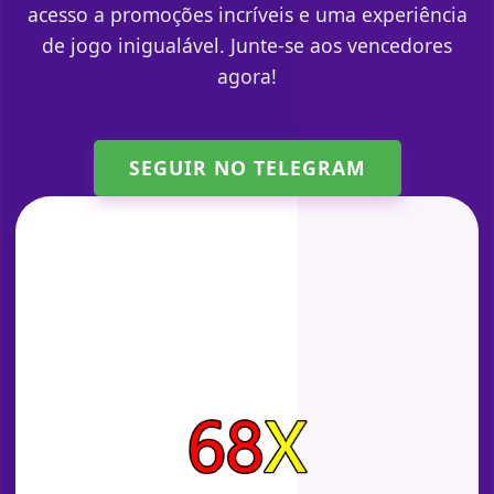
acesso a promoções incríveis e uma experiência
de jogo inigualável. Junte-se aos vencedores
agora!
SEGUIR NO TELEGRAM