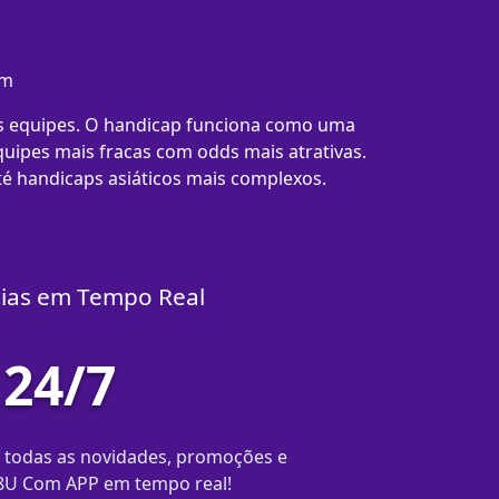
am
as equipes. O handicap funciona como uma
uipes mais fracas com odds mais atrativas.
é handicaps asiáticos mais complexos.
cias em Tempo Real
24/7
e todas as novidades, promoções e
8U Com APP em tempo real!