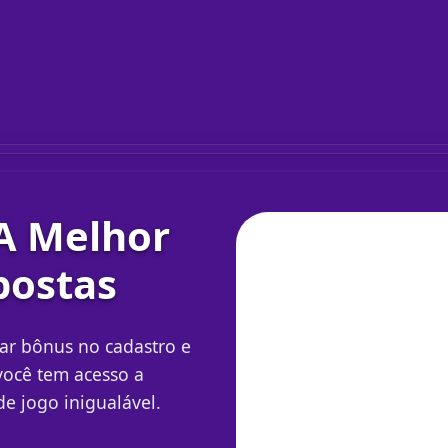
A Melhor
postas
ar bônus no cadastro e
ocê tem acesso a
e jogo inigualável.