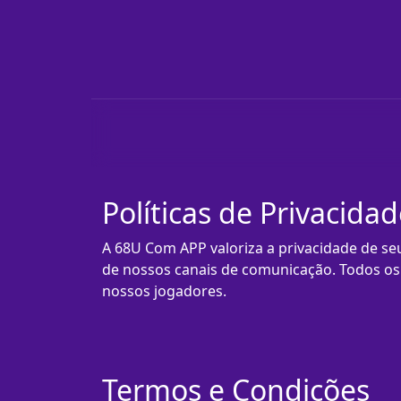
Políticas de Privacida
A 68U Com APP valoriza a privacidade de s
de nossos canais de comunicação. Todos os 
nossos jogadores.
Termos e Condições